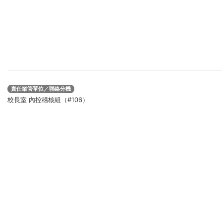
責任業管單位／聯絡分機
校長室 內控稽核組（#106）