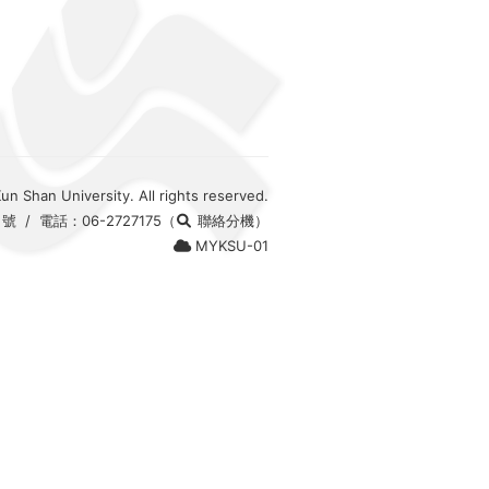
n Shan University. All rights reserved.
號 / 電話：06-2727175
（
聯絡分機）
MYKSU-01